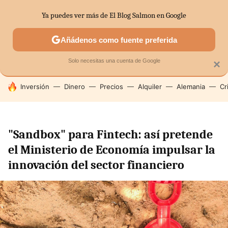
Ya puedes ver más de El Blog Salmon en Google
SECTORES
ECONOMÍA DOMÉSTICA
MERCADOS FINANC
Añádenos como fuente preferida
Solo necesitas una cuenta de Google
×
HOY SE HABLA DE
Inversión
Dinero
Precios
Alquiler
Alemania
Cr
"Sandbox" para Fintech: así pretende
el Ministerio de Economía impulsar la
innovación del sector financiero