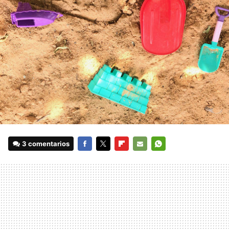
3 comentarios
FACEBOOK
TWITTER
FLIPBOARD
E-
WHATSAPP
MAIL