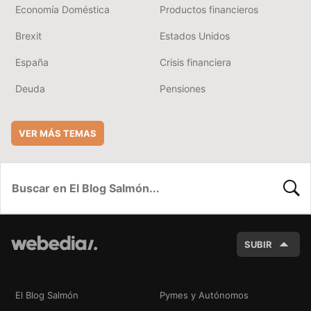
Economía Doméstica
Productos financieros
Brexit
Estados Unidos
España
Crisis financiera
Deuda
Pensiones
VER MÁS TEMAS
BUSC
SUBIR
El Blog Salmón
Pymes y Autónomos