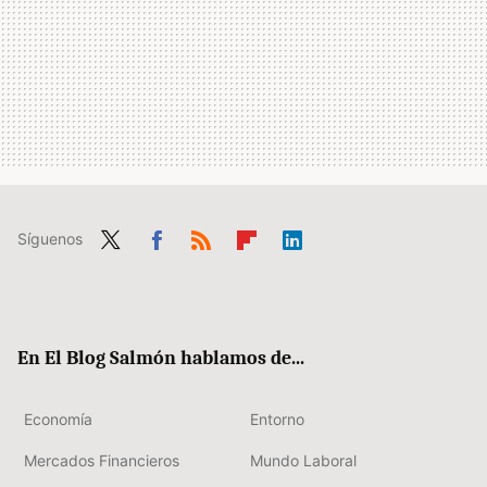
Síguenos
Twit
Fac
RSS
Flip
Link
ter
ebo
boa
edIn
ok
rd
En El Blog Salmón hablamos de...
Economía
Entorno
Mercados Financieros
Mundo Laboral