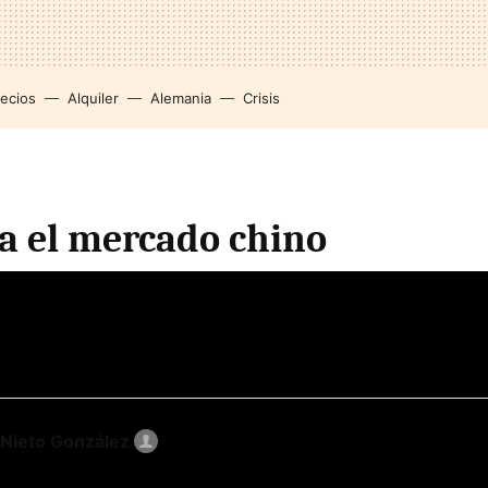
recios
Alquiler
Alemania
Crisis
ca el mercado chino
 Nieto González