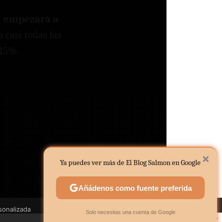
2
empezará a
o casi todas las
 15%.
×
Ya puedes ver más de El Blog Salmon en Google
Añádenos como fuente preferida
sonalizada
×
Solo necesitas una cuenta de Google