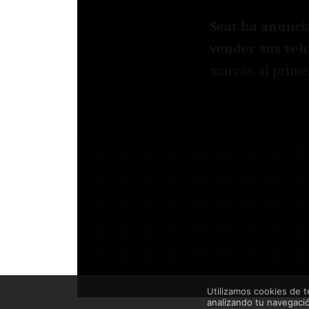
Seat ha anunci
vender sus veh
marcas, al prim
Utilizamos cookies de t
analizando tu navegaci