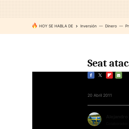
HOY SE HABLA DE
Inversión
Dinero
P
Seat ata
FACEBOOK
TWITTER
FLIPBOARD
E-
MAIL
20 Abril 2011
Alejandro
Colaborador