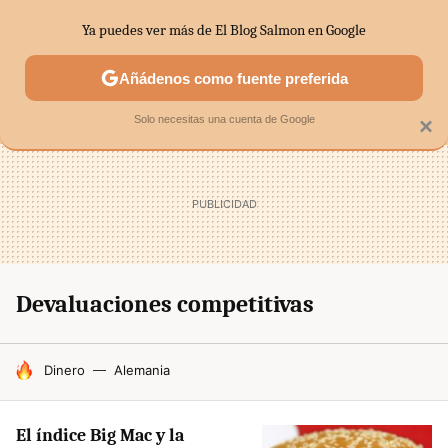
Ya puedes ver más de El Blog Salmon en Google
MENÚ
NUEVO
Añádenos como fuente preferida
SECTORES
ECONOMÍA DOMÉSTICA
MERCADOS FINANC
Solo necesitas una cuenta de Google
×
Devaluaciones competitivas
HOY SE HABLA DE
Dinero
Alemania
El índice Big Mac y la