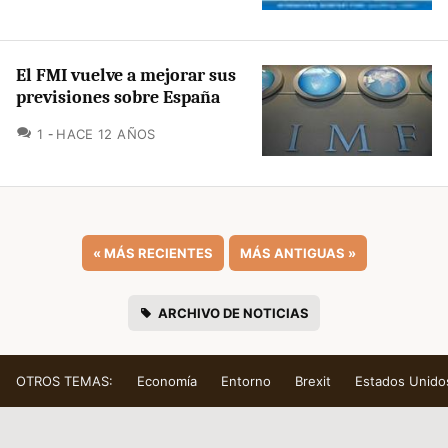
El FMI vuelve a mejorar sus
previsiones sobre España
COMENTARIOS
1
HACE 12 AÑOS
«
MÁS RECIENTES
MÁS ANTIGUAS
»
ARCHIVO DE NOTICIAS
OTROS TEMAS:
Economía
Entorno
Brexit
Estados Unido