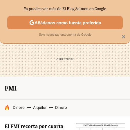
Ya puedes ver más de El Blog Salmon en Google
SECTORES
ECONOMÍA DOMÉSTICA
MERCADOS FINANC
Añádenos como fuente preferida
Solo necesitas una cuenta de Google
×
FMI
HOY SE HABLA DE
Dinero
Alquiler
Dinero
El FMI recorta por cuarta