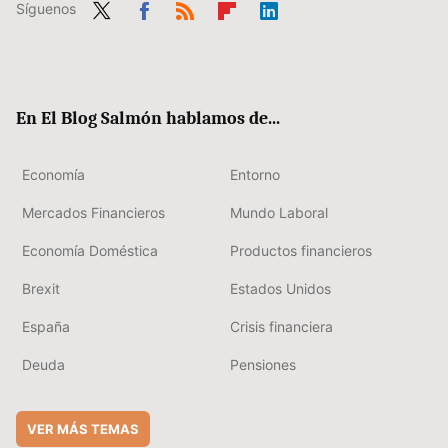
Síguenos
Twit
Fac
RSS
Flip
Link
ter
ebo
boa
edIn
ok
rd
En El Blog Salmón hablamos de...
Economía
Entorno
Mercados Financieros
Mundo Laboral
Economía Doméstica
Productos financieros
Brexit
Estados Unidos
España
Crisis financiera
Deuda
Pensiones
VER MÁS TEMAS