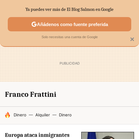
Ya puedes ver más de El Blog Salmon en Google
SECTORES
ECONOMÍA DOMÉSTICA
MERCADOS FINANC
Añádenos como fuente preferida
Solo necesitas una cuenta de Google
×
Franco Frattini
HOY SE HABLA DE
Dinero
Alquiler
Dinero
Europa ataca inmigrantes