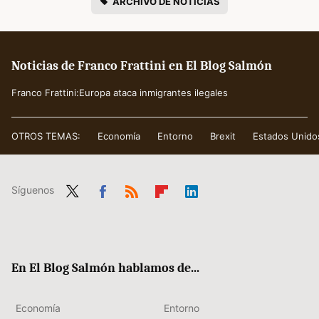
ARCHIVO DE NOTICIAS
Noticias de Franco Frattini en El Blog Salmón
Franco Frattini:Europa ataca inmigrantes ilegales
OTROS TEMAS:
Economía
Entorno
Brexit
Estados Unido
Síguenos
Twit
Fac
RSS
Flip
Link
ter
ebo
boa
edIn
ok
rd
En El Blog Salmón hablamos de...
Economía
Entorno