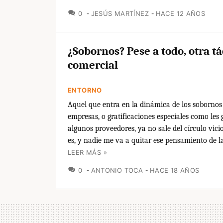
COMENTARIOS
0
JESÚS MARTÍNEZ
HACE 12 AÑOS
¿Sobornos? Pese a todo, otra tá
comercial
ENTORNO
Aquel que entra en la dinámica de los sobornos
empresas, o gratificaciones especiales como les 
algunos proveedores, ya no sale del círculo vici
es, y nadie me va a quitar ese pensamiento de la
LEER MÁS »
COMENTARIOS
0
ANTONIO TOCA
HACE 18 AÑOS