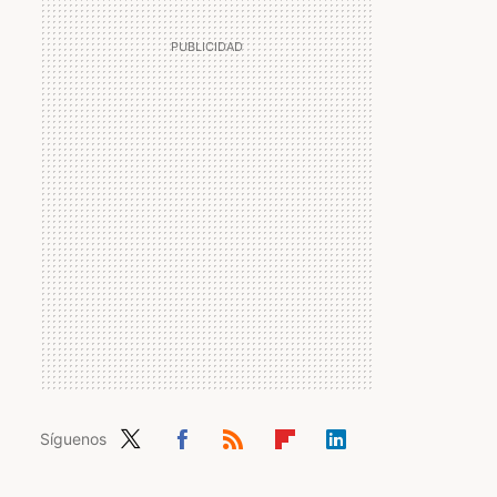
Síguenos
Twit
Fac
RSS
Flip
Link