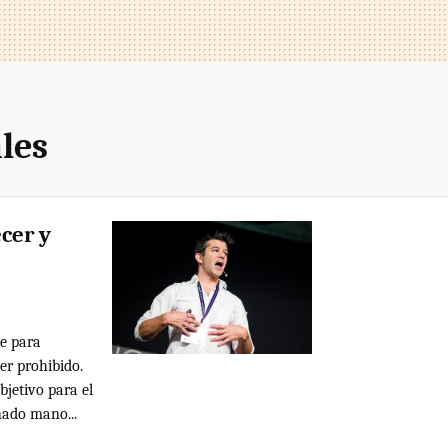
les
ecer y
de para
ser prohibido.
bjetivo para el
hado mano...