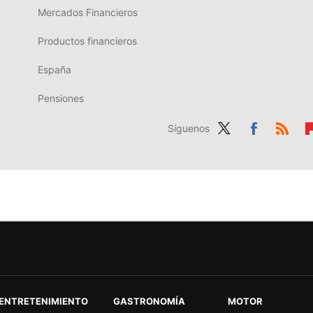
Mercados Financieros
Productos financieros
España
Pensiones
Síguenos
Twit
Fac
RSS
Fl
ter
ebo
b
ok
r
ENTRETENIMIENTO
GASTRONOMÍA
MOTOR