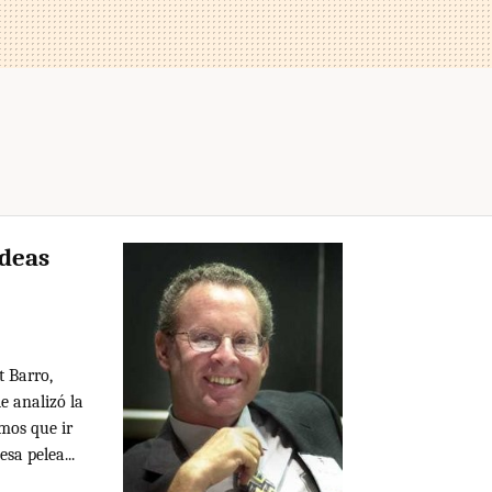
ideas
t Barro,
e analizó la
mos que ir
sa pelea...