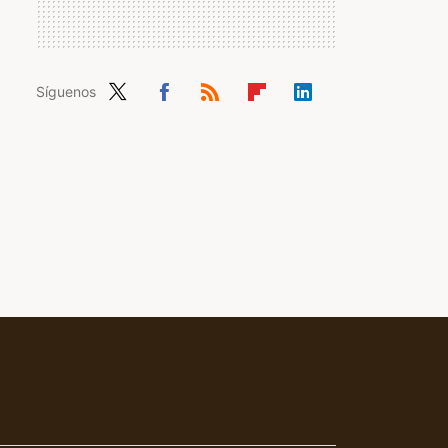
Síguenos
Twit
Fac
RSS
Flip
Link
ter
ebo
boa
edIn
ok
rd