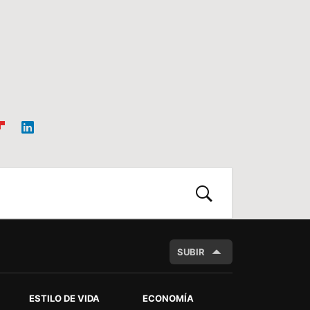
ip
Link
oa
edIn
d
BUSCAR
SUBIR
ESTILO DE VIDA
ECONOMÍA