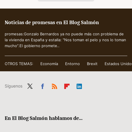
Noticias de promesas en El Blog Salmón
promesas:Gonzalo Bernardos ya no puede más con problema de
la vivienda en España y estalla: "Nos toman el pelo y nos lo toman
mucho".El gobierno promete..
OTROS TEMAS:
Economía
Entorno
Brexit
Estados Unido
Síguenos
Twit
Fac
RSS
Flip
Link
ter
ebo
boa
edIn
ok
rd
En El Blog Salmón hablamos de...