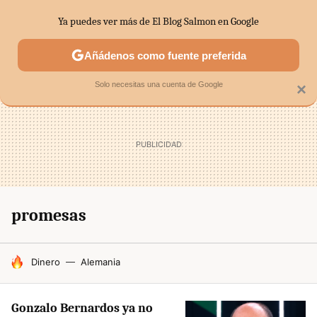
Ya puedes ver más de El Blog Salmon en Google
SECTORES
ECONOMÍA DOMÉSTICA
MERCADOS FINANC
Añádenos como fuente preferida
Solo necesitas una cuenta de Google
×
promesas
HOY SE HABLA DE
Dinero
Alemania
Gonzalo Bernardos ya no