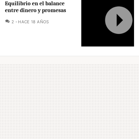
Equilibrio en el balance
entre dinero y promesas
COMENTARIOS
2
HACE 18 AÑOS