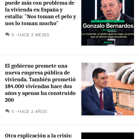
puede más con problema de
la vivienda en España y
estalla: "Nos toman el pelo y
nos lo toman mucho"
COMENTARIOS
0
HACE 2 MESES
El gobierno promete una
nueva empresa pública de
vivienda. También prometió
184.000 viviendas hace dos
años y apenas ha construido
200
COMENTARIOS
5
HACE 2 AÑOS
Otra explicación a la crisis: