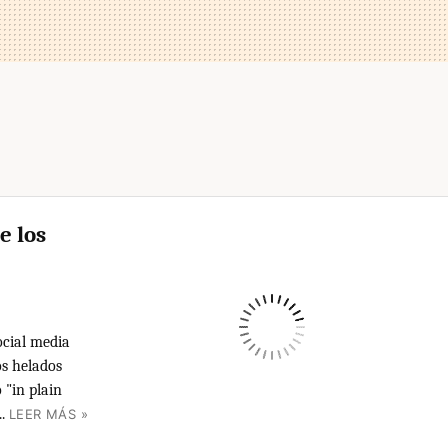
e los
ocial media
os helados
 "in plain
.
LEER MÁS »