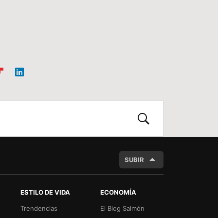
ip
Link
oa
edIn
d
BUSCAR
SUBIR
ESTILO DE VIDA
ECONOMÍA
Trendencias
El Blog Salmón