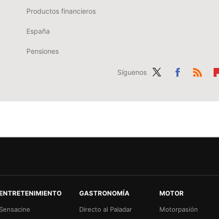
Productos financieros
España
Pensiones
Síguenos
Twit
Fac
RSS
Fl
ter
ebo
b
ok
r
ENTRETENIMIENTO
GASTRONOMÍA
MOTOR
Sensacine
Directo al Paladar
Motorpasión