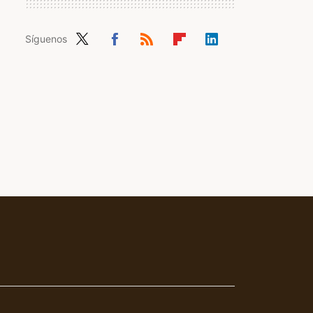
Síguenos
Twit
Fac
RSS
Flip
Link
ter
ebo
boa
edIn
ok
rd