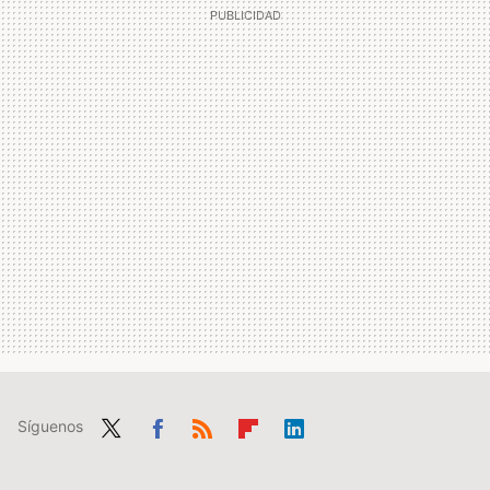
Síguenos
Twit
Fac
RSS
Flip
Link