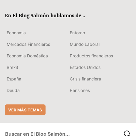
ter
ebo
boa
edIn
ok
rd
En El Blog Salmón hablamos de...
Economía
Entorno
Mercados Financieros
Mundo Laboral
Economía Doméstica
Productos financieros
Brexit
Estados Unidos
España
Crisis financiera
Deuda
Pensiones
VER MÁS TEMAS