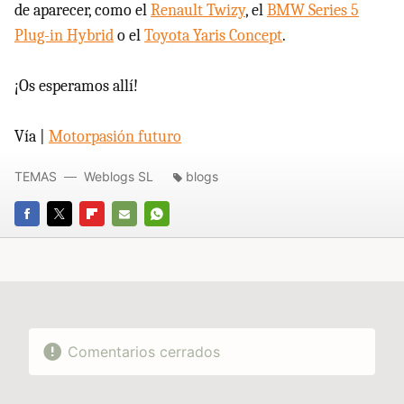
de aparecer, como el
Renault Twizy
, el
BMW Series 5
Plug-in Hybrid
o el
Toyota Yaris Concept
.
¡Os esperamos allí!
Vía |
Motorpasión futuro
TEMAS
Weblogs SL
blogs
FACEBOOK
TWITTER
FLIPBOARD
E-
WHATSAPP
MAIL
Comentarios cerrados