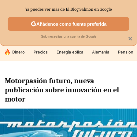
Ya puedes ver más de El Blog Salmon en Google
SECTORES
ECONOMÍA DOMÉSTICA
MERCADOS FINANC
Añádenos como fuente preferida
Solo necesitas una cuenta de Google
×
HOY SE HABLA DE
Dinero
Precios
Energía eólica
Alemania
Pensión
Motorpasión futuro, nueva
publicación sobre innovación en el
motor