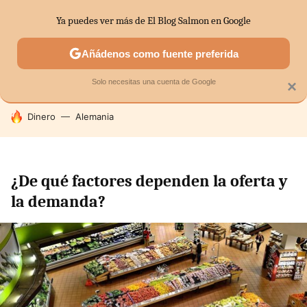
Ya puedes ver más de El Blog Salmon en Google
SECTORES
ECONOMÍA DOMÉSTICA
MERCADOS FINANC
Añádenos como fuente preferida
Solo necesitas una cuenta de Google
×
HOY SE HABLA DE
Dinero
Alemania
¿De qué factores dependen la oferta y
la demanda?