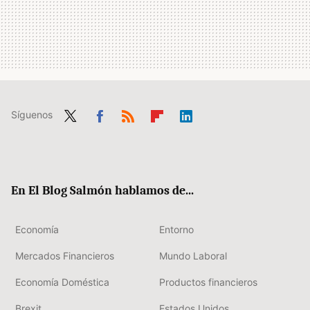
Síguenos
Twit
Fac
RSS
Flip
Link
ter
ebo
boa
edIn
ok
rd
En El Blog Salmón hablamos de...
Economía
Entorno
Mercados Financieros
Mundo Laboral
Economía Doméstica
Productos financieros
Brexit
Estados Unidos