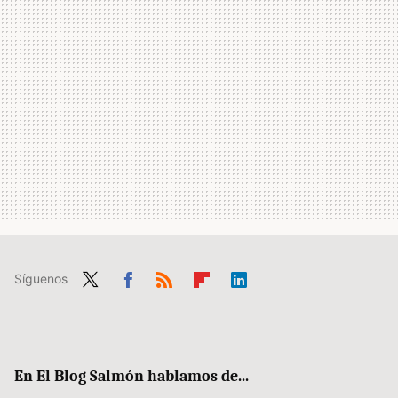
Síguenos
Twit
Fac
RSS
Flip
Link
ter
ebo
boa
edIn
ok
rd
En El Blog Salmón hablamos de...