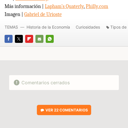
Más información |
Lapham’s Quaterly
,
Philly.com
Imagen |
Gabriel de Urioste
TEMAS
Historia de la Economía
Curiosidades
Tipos de 
FACEBOOK
TWITTER
FLIPBOARD
E-
WHATSAPP
MAIL
Comentarios cerrados
VER
22 COMENTARIOS