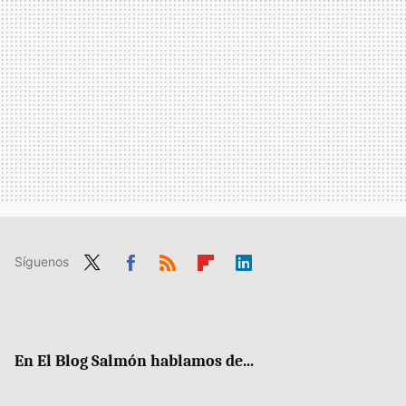
Síguenos
Twit
Fac
RSS
Flip
Link
ter
ebo
boa
edIn
ok
rd
En El Blog Salmón hablamos de...