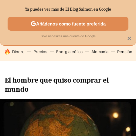
Ya puedes ver más de El Blog Salmon en Google
SECTORES
ECONOMÍA DOMÉSTICA
MERCADOS FINANC
Añádenos como fuente preferida
Solo necesitas una cuenta de Google
×
HOY SE HABLA DE
Dinero
Precios
Energía eólica
Alemania
Pensión
El hombre que quiso comprar el
mundo