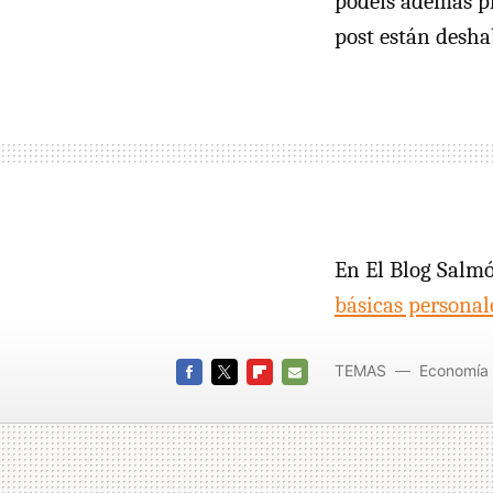
podéis además pl
post están desha
En El Blog Salm
básicas personal
TEMAS
Economía
FACEBOOK
TWITTER
FLIPBOARD
E-
MAIL