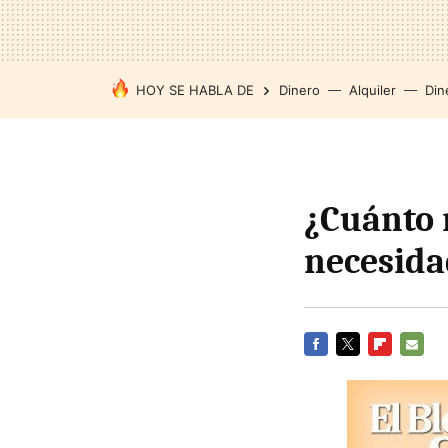
HOY SE HABLA DE
Dinero
Alquiler
Din
¿Cuánto n
necesida
FACEBOOK
TWITTER
FLIPBOARD
E-
MAIL