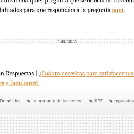
antear cualquier pregunta que se os ocurra. Los com
bilitados para que respondáis a la pregunta
aquí
.
ón Respuestas |
¿Cuánto necesitas para satisfacer tu
es y familiares?
 Doméstica
La pregunta de la semana
IRPF
impuestos