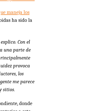
que maneja los
bidas ha sido la
xplico. Con el
ca una parte de
 principalmente
quidez provoca
uctores, los
 gente me parece
 sitios.
ondiente, donde