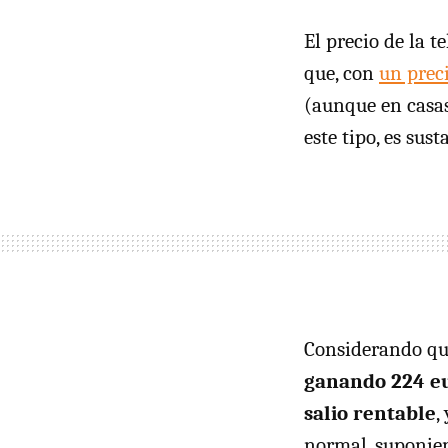
El precio de la t
que, con
un prec
(aunque en casas
este tipo, es sus
Considerando que
ganando 224 e
salio rentable
,
normal, suponie