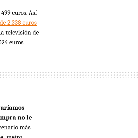
 499 euros. Así
de 2.338 euros
a televisión de
024 euros.
taríamos
ompra no le
scenario más
el metro