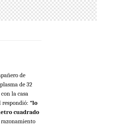
mpañero de
 plasma de 32
 con la casa
Él respondió:
“lo
metro cuadrado
n razonamiento