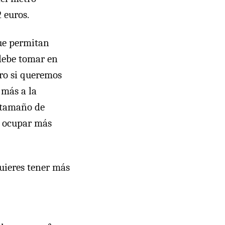
 euros.
ue permitan
 debe tomar en
ero si queremos
más a la
l tamaño de
e ocupar más
uieres tener más