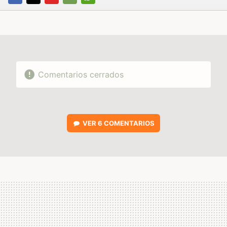
FACEBOOK
TWITTER
FLIPBOARD
E-
WHATSAPP
MAIL
Comentarios cerrados
VER
6 COMENTARIOS