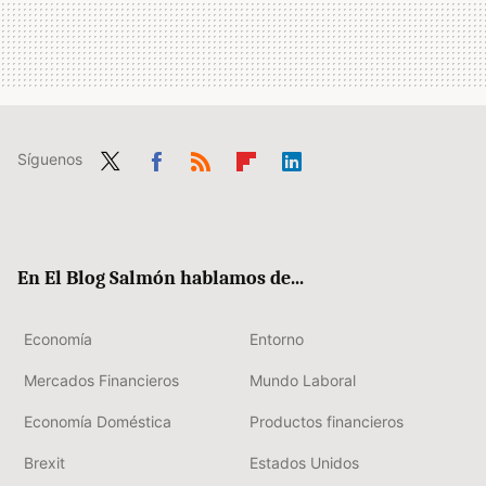
Síguenos
Twit
Fac
RSS
Flip
Link
ter
ebo
boa
edIn
ok
rd
En El Blog Salmón hablamos de...
Economía
Entorno
Mercados Financieros
Mundo Laboral
Economía Doméstica
Productos financieros
Brexit
Estados Unidos