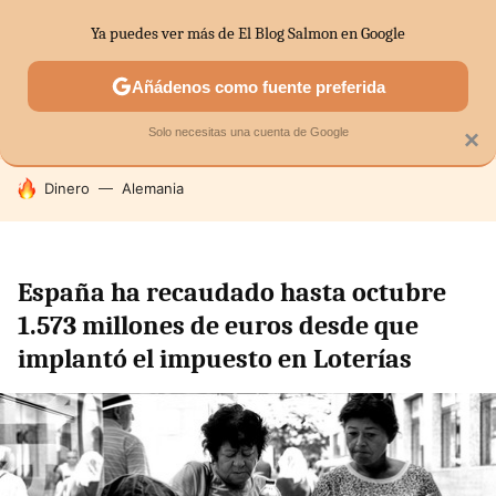
Ya puedes ver más de El Blog Salmon en Google
SECTORES
ECONOMÍA DOMÉSTICA
MERCADOS FINANC
Añádenos como fuente preferida
Solo necesitas una cuenta de Google
×
HOY SE HABLA DE
Dinero
Alemania
España ha recaudado hasta octubre
1.573 millones de euros desde que
implantó el impuesto en Loterías