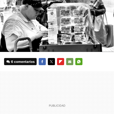
6 comentarios
FACEBOOK
TWITTER
FLIPBOARD
E-
WHATSAPP
MAIL