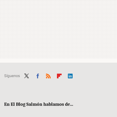
Síguenos
Twit
Fac
RSS
Flip
Link
ter
ebo
boa
edIn
ok
rd
En El Blog Salmón hablamos de...