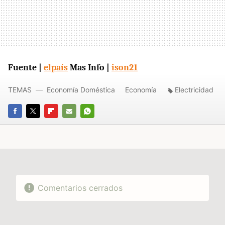
Fuente |
elpaís
Mas Info |
ison21
TEMAS
Economía Doméstica
Economía
Electricidad
FACEBOOK
TWITTER
FLIPBOARD
E-
WHATSAPP
MAIL
Comentarios cerrados