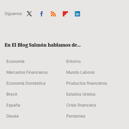
Síguenos
Twit
Fac
RSS
Flip
Link
ter
ebo
boa
edIn
ok
rd
En El Blog Salmón hablamos de...
Economía
Entorno
Mercados Financieros
Mundo Laboral
Economía Doméstica
Productos financieros
Brexit
Estados Unidos
España
Crisis financiera
Deuda
Pensiones