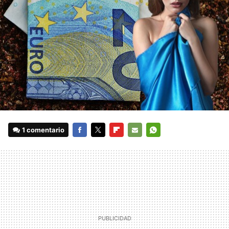
1 comentario
FACEBOOK
TWITTER
FLIPBOARD
E-
WHATSAPP
MAIL