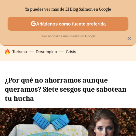
Ya puedes ver más de El Blog Salmon en Google
SECTORES
ECONOMÍA DOMÉSTICA
MERCADOS FINANC
Añádenos como fuente preferida
Solo necesitas una cuenta de Google
×
HOY SE HABLA DE
Turismo
Desempleo
Crisis
¿Por qué no ahorramos aunque
queramos? Siete sesgos que sabotean
tu hucha