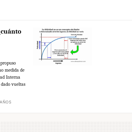
 ¿cuánto
 propuso
mo medida de
dad Interna
 dado vueltas
 AÑOS