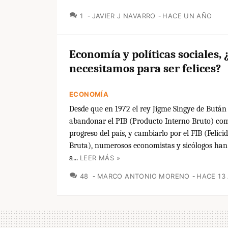
COMENTARIOS
1
JAVIER J NAVARRO
HACE UN AÑO
Economía y políticas sociales,
necesitamos para ser felices?
ECONOMÍA
Desde que en 1972 el rey Jigme Singye de Bután
abandonar el PIB (Producto Interno Bruto) co
progreso del país, y cambiarlo por el FIB (Felici
Bruta), numerosos economistas y sicólogos han
a...
LEER MÁS »
COMENTARIOS
48
MARCO ANTONIO MORENO
HACE 13