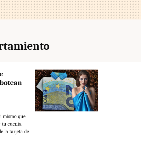
rtamiento
e
abotean
ti mismo que
y tu cuenta
e la tarjeta de