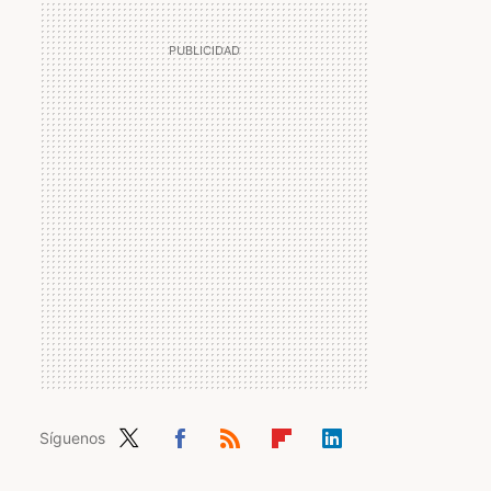
Síguenos
Twit
Fac
RSS
Flip
Link