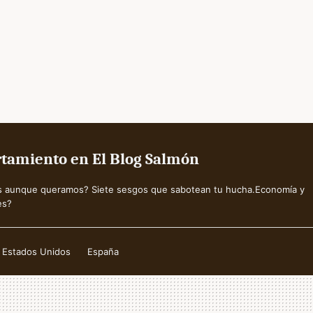
rtamiento en El Blog Salmón
s aunque queramos? Siete sesgos que sabotean tu hucha.Economía y
es?
Estados Unidos
España