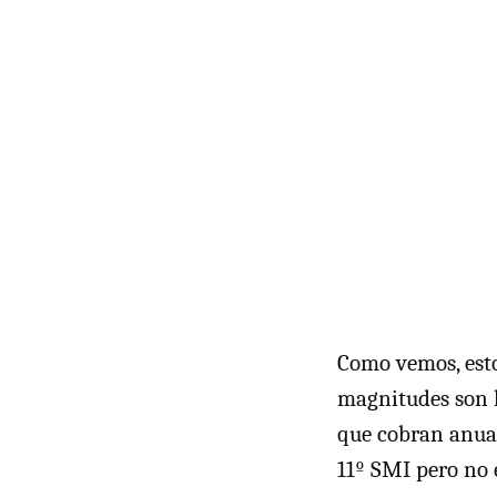
Como vemos, esto
magnitudes son h
que cobran anual
11º
SMI
pero no e