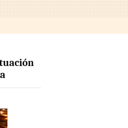
ituación
ia