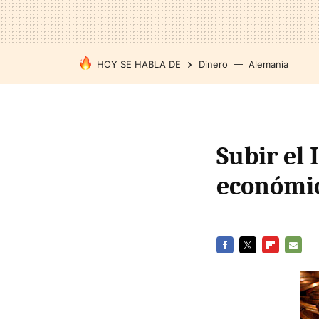
HOY SE HABLA DE
Dinero
Alemania
Subir el 
económic
FACEBOOK
TWITTER
FLIPBOARD
E-
MAIL