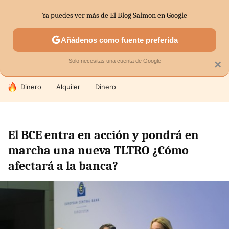
Ya puedes ver más de El Blog Salmon en Google
SECTORES
ECONOMÍA DOMÉSTICA
MERCADOS FINANC
Añádenos como fuente preferida
Solo necesitas una cuenta de Google
×
HOY SE HABLA DE
Dinero
Alquiler
Dinero
El BCE entra en acción y pondrá en
marcha una nueva TLTRO ¿Cómo
afectará a la banca?