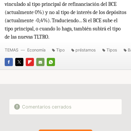
vinculado al tipo principal de refinanciación del BCE
(actualmente 0%) y no al tipo de interés de los depósitos
(actualmente -0,4%). Traduciendo... Si el BCE sube el
tipo principal, o cuando lo haga, también subirá el tipo
de las nuevas TLTRO.
TEMAS
Economía
Tipo
préstamos
Tipos
B
FACEBOOK
TWITTER
FLIPBOARD
E-
WHATSAPP
MAIL
Comentarios cerrados