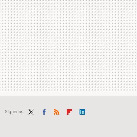
Síguenos
Twit
Fac
RSS
Flip
Link
ter
ebo
boa
edIn