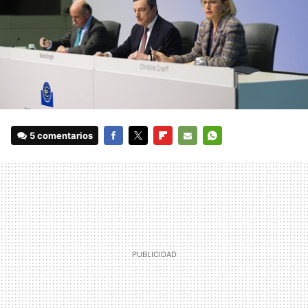
5 comentarios
FACEBOOK
TWITTER
FLIPBOARD
E-
WHATSAPP
MAIL