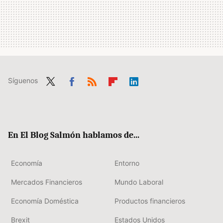
Síguenos
Twit
Fac
RSS
Flip
Link
ter
ebo
boa
edIn
ok
rd
En El Blog Salmón hablamos de...
Economía
Entorno
Mercados Financieros
Mundo Laboral
Economía Doméstica
Productos financieros
Brexit
Estados Unidos