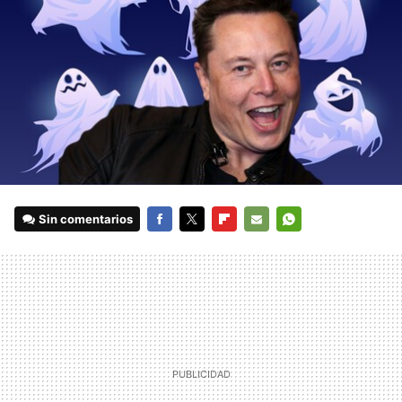
Sin comentarios
FACEBOOK
TWITTER
FLIPBOARD
E-
WHATSAPP
MAIL