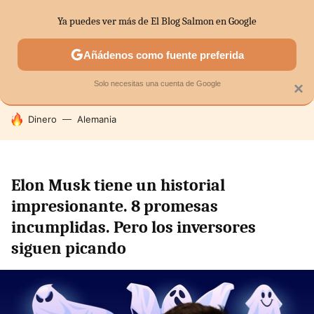
Ya puedes ver más de El Blog Salmon en Google
SECTORES
ECONOMÍA DOMÉSTICA
MERCADOS FINANC
Añádenos como fuente preferida
Solo necesitas una cuenta de Google
×
HOY SE HABLA DE
Dinero
Alemania
Elon Musk tiene un historial
impresionante. 8 promesas
incumplidas. Pero los inversores
siguen picando