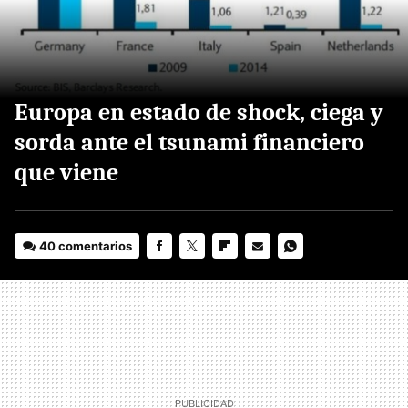
Europa en estado de shock, ciega y
sorda ante el tsunami financiero
que viene
40 comentarios
FACEBOOK
TWITTER
FLIPBOARD
E-
WHATSAPP
MAIL