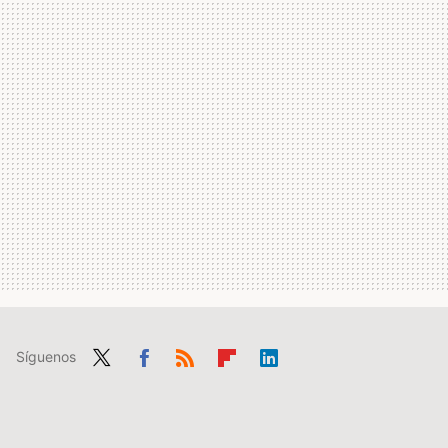
Síguenos
Twit
Fac
RSS
Flip
Link
ter
ebo
boa
edIn