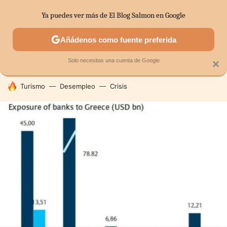
Ya puedes ver más de El Blog Salmon en Google
SECTORES
ECONOMÍA DOMÉSTICA
MERCADOS FINANC
Añádenos como fuente preferida
Solo necesitas una cuenta de Google
×
HOY SE HABLA DE
Turismo
Desempleo
Crisis