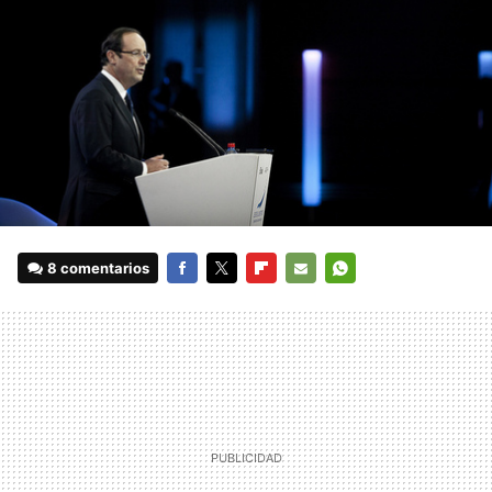
8 comentarios
FACEBOOK
TWITTER
FLIPBOARD
E-
WHATSAPP
MAIL