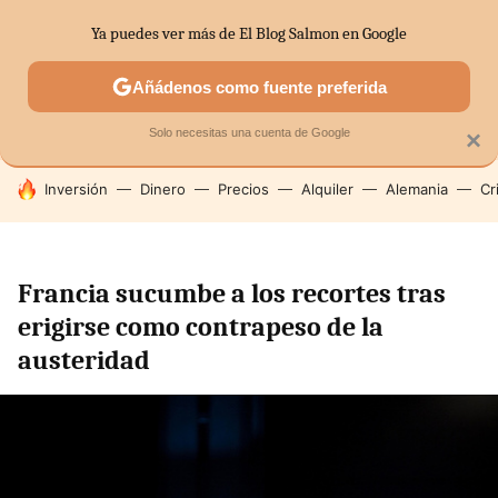
Ya puedes ver más de El Blog Salmon en Google
SECTORES
ECONOMÍA DOMÉSTICA
MERCADOS FINANC
Añádenos como fuente preferida
Solo necesitas una cuenta de Google
×
HOY SE HABLA DE
Inversión
Dinero
Precios
Alquiler
Alemania
Cr
Francia sucumbe a los recortes tras
erigirse como contrapeso de la
austeridad