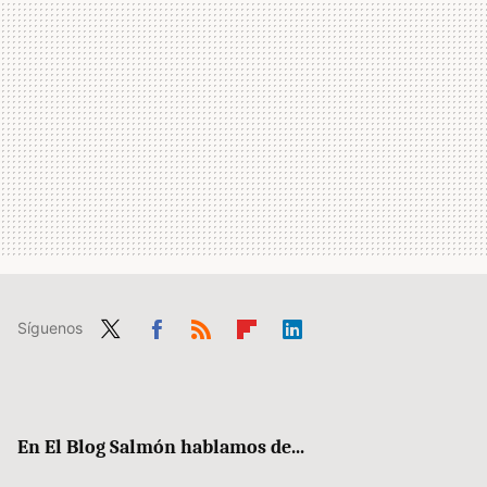
Síguenos
Twit
Fac
RSS
Flip
Link
ter
ebo
boa
edIn
ok
rd
En El Blog Salmón hablamos de...