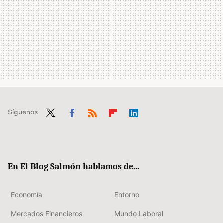
Síguenos
Twit
Fac
RSS
Flip
Link
ter
ebo
boa
edIn
ok
rd
En El Blog Salmón hablamos de...
Economía
Entorno
Mercados Financieros
Mundo Laboral