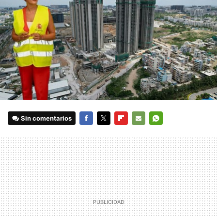
Sin comentarios
FACEBOOK
TWITTER
FLIPBOARD
E-
WHATSAPP
MAIL