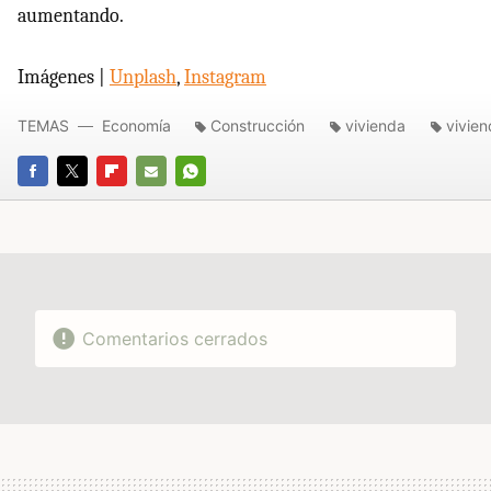
aumentando.
Imágenes |
Unplash
,
Instagram
TEMAS
Economía
Construcción
vivienda
vivien
FACEBOOK
TWITTER
FLIPBOARD
E-
WHATSAPP
MAIL
Comentarios cerrados