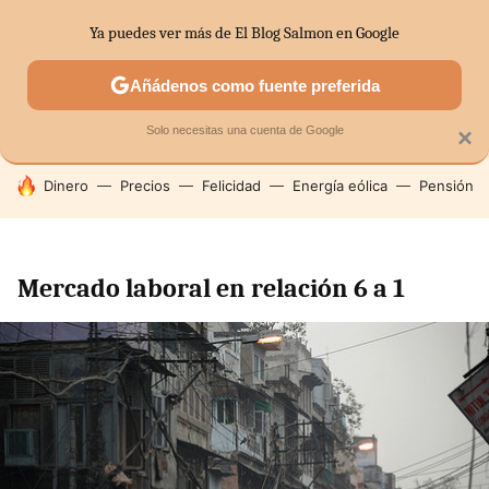
Ya puedes ver más de El Blog Salmon en Google
SECTORES
ECONOMÍA DOMÉSTICA
MERCADOS FINANC
Añádenos como fuente preferida
Solo necesitas una cuenta de Google
×
HOY SE HABLA DE
Dinero
Precios
Felicidad
Energía eólica
Pensión
Mercado laboral en relación 6 a 1