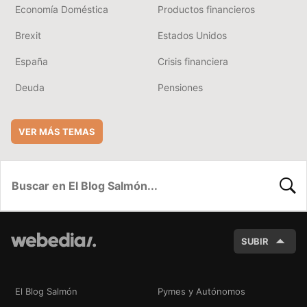
Economía Doméstica
Productos financieros
Brexit
Estados Unidos
España
Crisis financiera
Deuda
Pensiones
VER MÁS TEMAS
BUSC
SUBIR
El Blog Salmón
Pymes y Autónomos