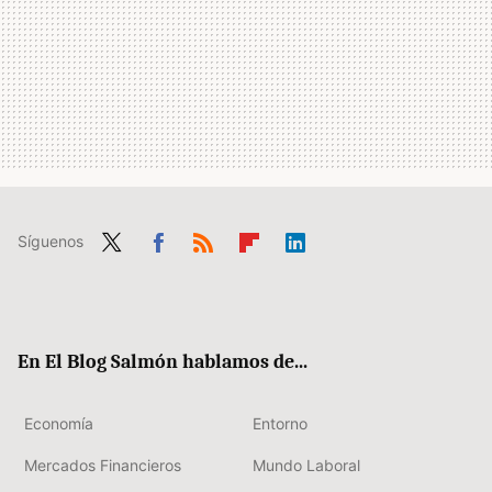
Síguenos
Twit
Fac
RSS
Flip
Link
ter
ebo
boa
edIn
ok
rd
En El Blog Salmón hablamos de...
Economía
Entorno
Mercados Financieros
Mundo Laboral