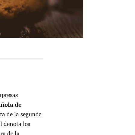
mpresas
añola de
rata de la segunda
al denota los
ra de la