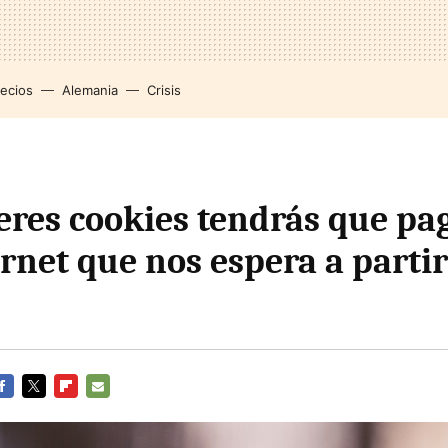
recios
Alemania
Crisis
eres cookies tendrás que pag
ernet que nos espera a partir
ACEBOOK
TWITTER
FLIPBOARD
E-
MAIL