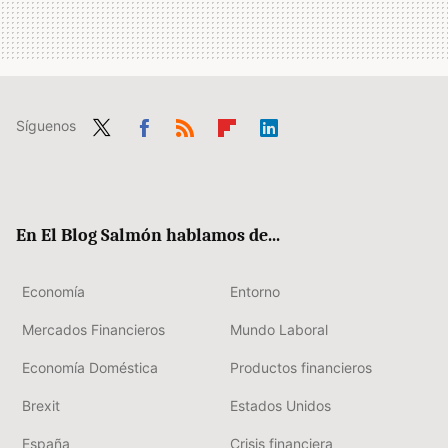
Síguenos
Twit
Fac
RSS
Flip
Link
ter
ebo
boa
edIn
ok
rd
En El Blog Salmón hablamos de...
Economía
Entorno
Mercados Financieros
Mundo Laboral
Economía Doméstica
Productos financieros
Brexit
Estados Unidos
España
Crisis financiera