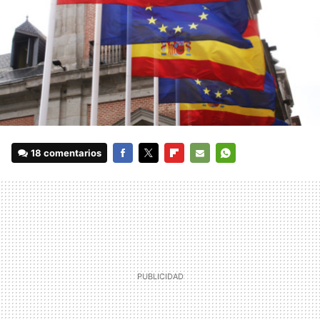
18 comentarios
FACEBOOK
TWITTER
FLIPBOARD
E-
WHATSAPP
MAIL