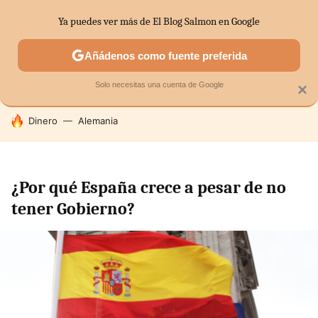
Ya puedes ver más de El Blog Salmon en Google
SECTORES
ECONOMÍA DOMÉSTICA
MERCADOS FINANC
Añádenos como fuente preferida
Solo necesitas una cuenta de Google
×
HOY SE HABLA DE
Dinero
Alemania
¿Por qué España crece a pesar de no
tener Gobierno?