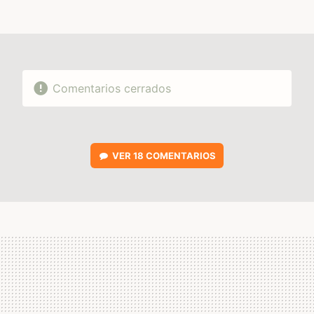
FACEBOOK
TWITTER
FLIPBOARD
E-
WHATSAPP
MAIL
Comentarios cerrados
VER
18 COMENTARIOS