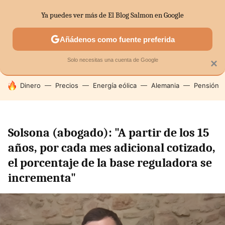
Ya puedes ver más de El Blog Salmon en Google
SECTORES
ECONOMÍA DOMÉSTICA
MERCADOS FINANC
Añádenos como fuente preferida
Solo necesitas una cuenta de Google
×
HOY SE HABLA DE
Dinero
Precios
Energía eólica
Alemania
Pensión
Solsona (abogado): "A partir de los 15
años, por cada mes adicional cotizado,
el porcentaje de la base reguladora se
incrementa"