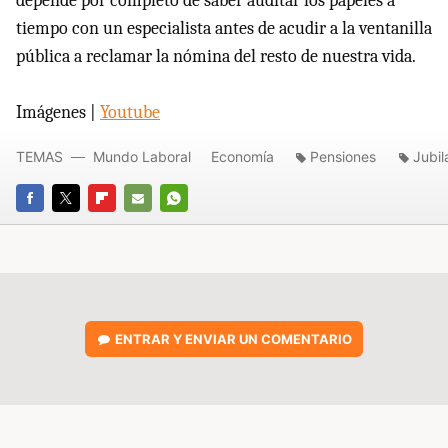
depende por completo de saber auditar los papeles a
tiempo con un especialista antes de acudir a la ventanilla
pública a reclamar la nómina del resto de nuestra vida.
Imágenes |
Youtube
TEMAS
Mundo Laboral
Economía
Pensiones
Jubil
FACEBOOK
TWITTER
FLIPBOARD
E-
WHATSAPP
MAIL
ENTRAR Y ENVIAR UN COMENTARIO