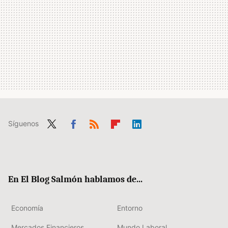
Síguenos
Twit
Fac
RSS
Flip
Link
ter
ebo
boa
edIn
ok
rd
En El Blog Salmón hablamos de...
Economía
Entorno
Mercados Financieros
Mundo Laboral