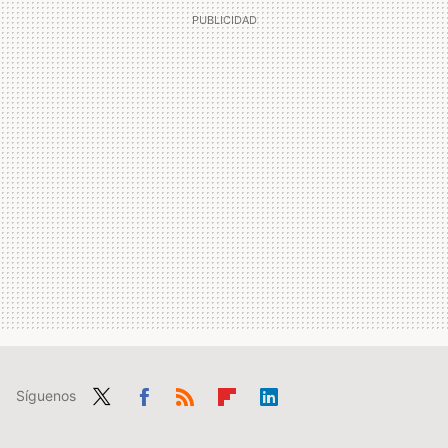
Síguenos
Twit
Fac
RSS
Flip
Link