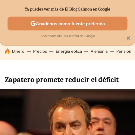
Ya puedes ver más de El Blog Salmon en Google
SECTORES
ECONOMÍA DOMÉSTICA
MERCADOS FINANC
Añádenos como fuente preferida
Solo necesitas una cuenta de Google
×
HOY SE HABLA DE
Dinero
Precios
Energía eólica
Alemania
Pensión
Zapatero promete reducir el déficit