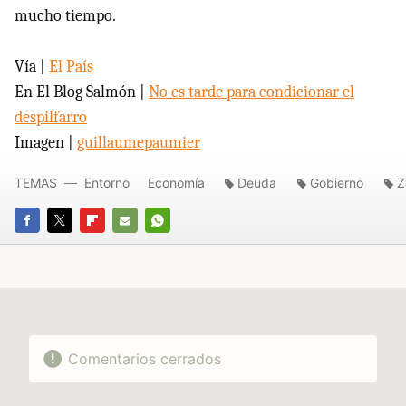
mucho tiempo.
Vía |
El País
En El Blog Salmón |
No es tarde para condicionar el
despilfarro
Imagen |
guillaumepaumier
TEMAS
Entorno
Economía
Deuda
Gobierno
Z
FACEBOOK
TWITTER
FLIPBOARD
E-
WHATSAPP
MAIL
Comentarios cerrados