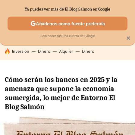
Ya puedes ver más de El Blog Salmon en Google
SECTORES
ECONOMÍA DOMÉSTICA
MERCADOS FINANC
Añádenos como fuente preferida
Solo necesitas una cuenta de Google
×
HOY SE HABLA DE
Inversión
Dinero
Alquiler
Dinero
Cómo serán los bancos en 2025 y la
amenaza que supone la economía
sumergida, lo mejor de Entorno El
Blog Salmón