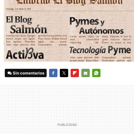
Sin comentarios
FACEBOOK
TWITTER
FLIPBOARD
E-
WHATSAPP
MAIL