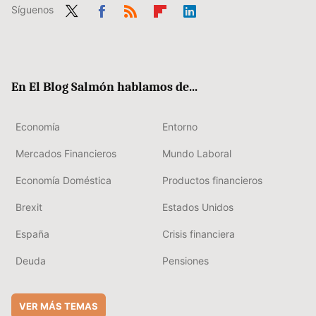
Síguenos
Twit
Fac
RSS
Flip
Link
ter
ebo
boa
edIn
ok
rd
En El Blog Salmón hablamos de...
Economía
Entorno
Mercados Financieros
Mundo Laboral
Economía Doméstica
Productos financieros
Brexit
Estados Unidos
España
Crisis financiera
Deuda
Pensiones
VER MÁS TEMAS