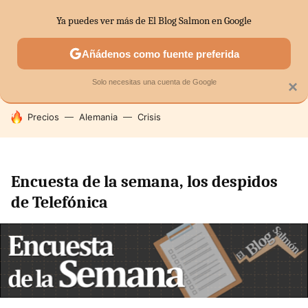
Ya puedes ver más de El Blog Salmon en Google
SECTORES
ECONOMÍA DOMÉSTICA
MERCADOS FINANC
Añádenos como fuente preferida
Solo necesitas una cuenta de Google
×
HOY SE HABLA DE
Precios
Alemania
Crisis
Encuesta de la semana, los despidos
de Telefónica