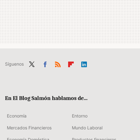
Síguenos
Twit
Fac
RSS
Flip
Link
ter
ebo
boa
edIn
ok
rd
En El Blog Salmón hablamos de...
Economía
Entorno
Mercados Financieros
Mundo Laboral
Economía Doméstica
Productos financieros