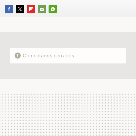
FACEBOOK
TWITTER
FLIPBOARD
E-
WHATSAPP
MAIL
Comentarios cerrados