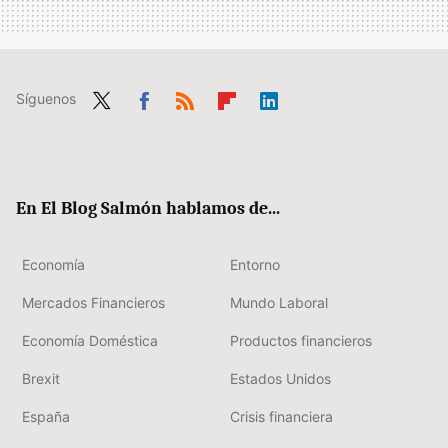
Síguenos
Twit
Fac
RSS
Flip
Link
ter
ebo
boa
edIn
ok
rd
En El Blog Salmón hablamos de...
Economía
Entorno
Mercados Financieros
Mundo Laboral
Economía Doméstica
Productos financieros
Brexit
Estados Unidos
España
Crisis financiera