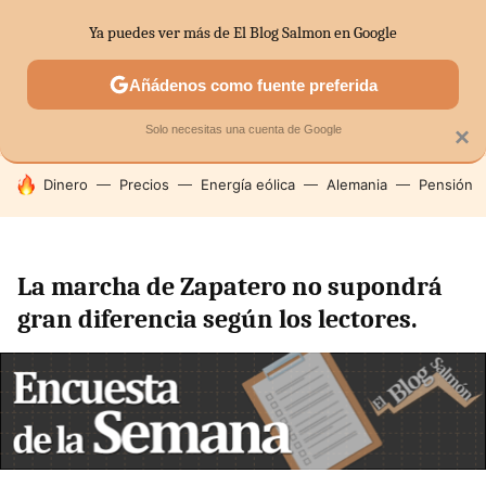
Ya puedes ver más de El Blog Salmon en Google
SECTORES
ECONOMÍA DOMÉSTICA
MERCADOS FINANC
Añádenos como fuente preferida
Solo necesitas una cuenta de Google
×
HOY SE HABLA DE
Dinero
Precios
Energía eólica
Alemania
Pensión
La marcha de Zapatero no supondrá
gran diferencia según los lectores.