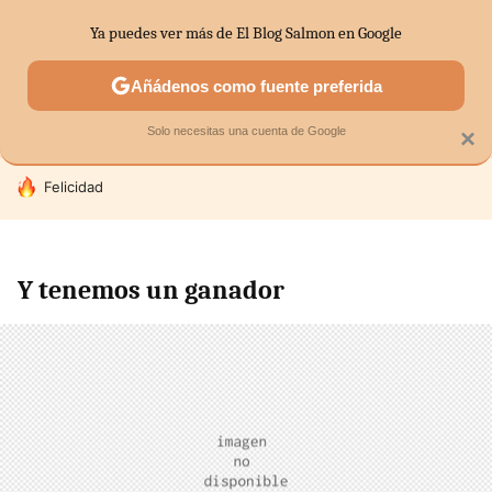
Ya puedes ver más de El Blog Salmon en Google
SECTORES
ECONOMÍA DOMÉSTICA
MERCADOS FINANC
Añádenos como fuente preferida
Solo necesitas una cuenta de Google
×
HOY SE HABLA DE
Felicidad
Y tenemos un ganador