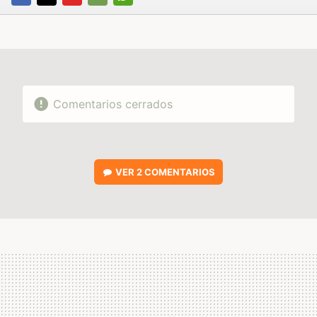
FACEBOOK
TWITTER
FLIPBOARD
E-
WHATSAPP
MAIL
Comentarios cerrados
VER
2 COMENTARIOS