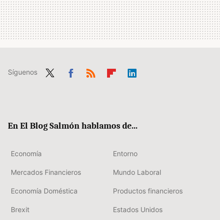
Síguenos
Twit
Fac
RSS
Flip
Link
ter
ebo
boa
edIn
ok
rd
En El Blog Salmón hablamos de...
Economía
Entorno
Mercados Financieros
Mundo Laboral
Economía Doméstica
Productos financieros
Brexit
Estados Unidos