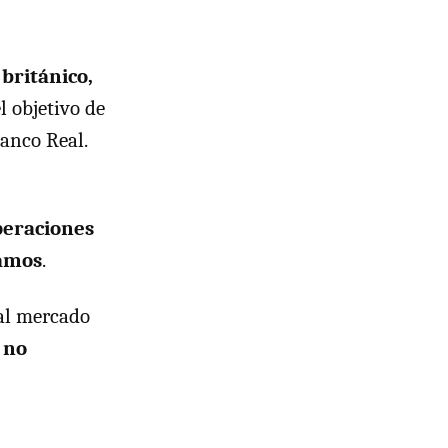
británico,
l objetivo de
Banco Real.
peraciones
bamos
.
 al mercado
 no