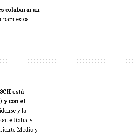
es colabararan
 para estos
SCH está
) y con el
idense y la
il e Italia, y
Oriente Medio y