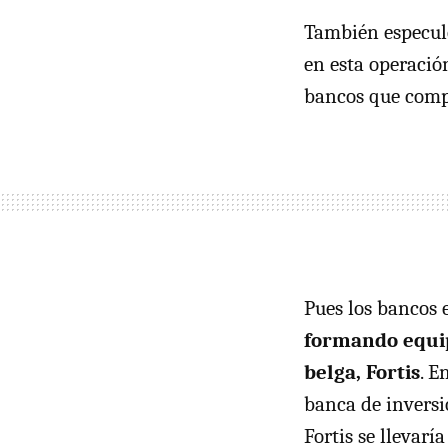
También especul
en esta operació
bancos que comp
Pues los bancos 
formando equipo
belga, Fortis
. E
banca de inversió
Fortis se llevar