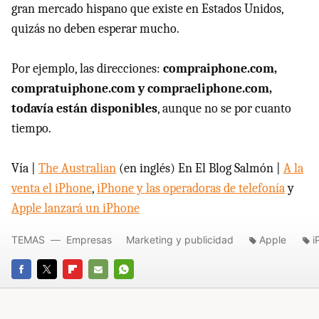
gran mercado hispano que existe en Estados Unidos,
quizás no deben esperar mucho.
Por ejemplo, las direcciones:
compraiphone.com,
compratuiphone.com y compraeliphone.com,
todavía están disponibles
, aunque no se por cuanto
tiempo.
Vía |
The Australian
(en inglés) En El Blog Salmón |
A la
venta el iPhone
,
iPhone y las operadoras de telefonía
y
Apple lanzará un iPhone
TEMAS
Empresas
Marketing y publicidad
Apple
i
FACEBOOK
TWITTER
FLIPBOARD
E-
WHATSAPP
MAIL