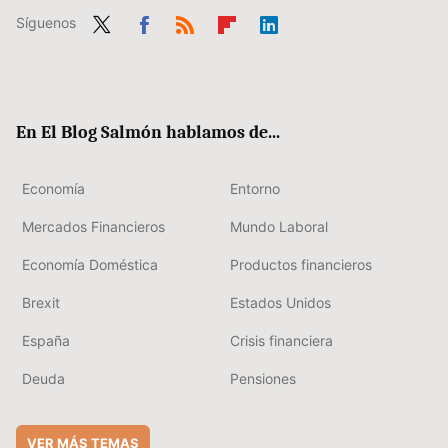
Síguenos
Twit
Fac
RSS
Flip
Link
ter
ebo
boa
edIn
ok
rd
En El Blog Salmón hablamos de...
Economía
Entorno
Mercados Financieros
Mundo Laboral
Economía Doméstica
Productos financieros
Brexit
Estados Unidos
España
Crisis financiera
Deuda
Pensiones
VER MÁS TEMAS