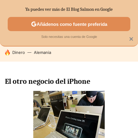
Ya puedes ver más de El Blog Salmon en Google
SECTORES
ECONOMÍA DOMÉSTICA
MERCADOS FINANC
Añádenos como fuente preferida
Solo necesitas una cuenta de Google
×
HOY SE HABLA DE
Dinero
Alemania
El otro negocio del iPhone