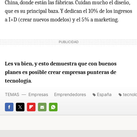
China, donde están las fábricas. Cuidan mucho el diseño,
que es su principal baza. Y dedican el 10% de los ingresos
a I+D (crear nuevos modelos) y el 5% a marketing.
Les va bien, y esto demuestra que con buenos
planes es posible crear empresas punteras de
tecnología
.
TEMAS
Empresas
Emprendedores
España
tecnol
FACEBOOK
TWITTER
FLIPBOARD
E-
WHATSAPP
MAIL