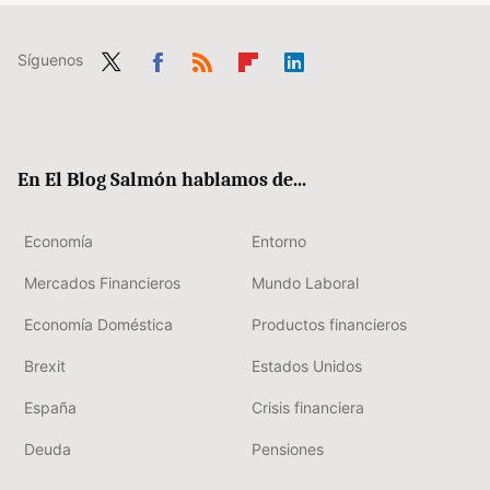
Síguenos
Twit
Fac
RSS
Flip
Link
ter
ebo
boa
edIn
ok
rd
En El Blog Salmón hablamos de...
Economía
Entorno
Mercados Financieros
Mundo Laboral
Economía Doméstica
Productos financieros
Brexit
Estados Unidos
España
Crisis financiera
Deuda
Pensiones