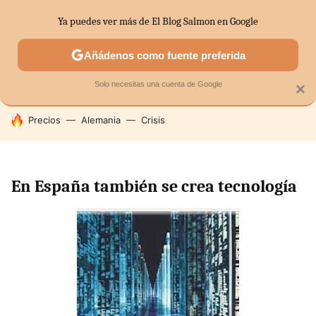
Ya puedes ver más de El Blog Salmon en Google
SECTORES
ECONOMÍA DOMÉSTICA
MERCADOS FINANC
Añádenos como fuente preferida
Solo necesitas una cuenta de Google
×
HOY SE HABLA DE
Precios
Alemania
Crisis
En España también se crea tecnología