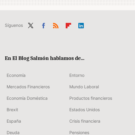
Síguenos
Twit
Fac
RSS
Flip
Link
ter
ebo
boa
edIn
ok
rd
En El Blog Salmón hablamos de...
Economía
Entorno
Mercados Financieros
Mundo Laboral
Economía Doméstica
Productos financieros
Brexit
Estados Unidos
España
Crisis financiera
Deuda
Pensiones