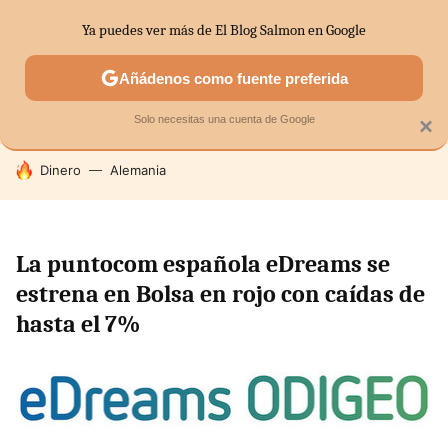
Ya puedes ver más de El Blog Salmon en Google
SECTORES
ECONOMÍA DOMÉSTICA
MERCADOS FINANC
Añádenos como fuente preferida
Solo necesitas una cuenta de Google
×
HOY SE HABLA DE
Dinero
Alemania
La puntocom española eDreams se
estrena en Bolsa en rojo con caídas de
hasta el 7%