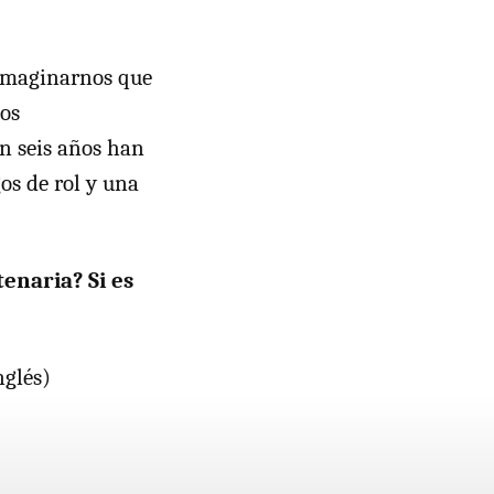
 imaginarnos que
os
en seis años han
gos de rol y una
enaria? Si es
nglés)