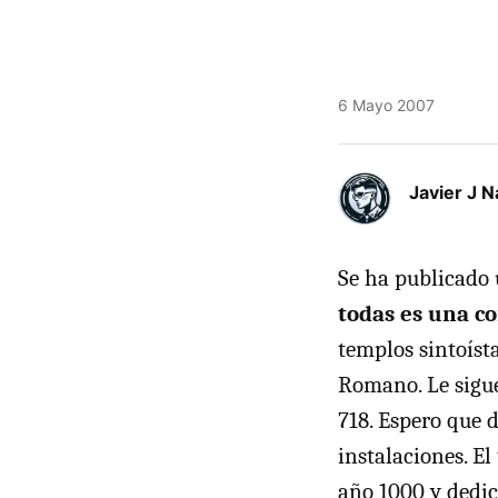
6 Mayo 2007
Javier J N
Se ha publicado
todas es una c
templos sintoíst
Romano. Le sigue
718. Espero que 
instalaciones. E
año 1000 y dedic