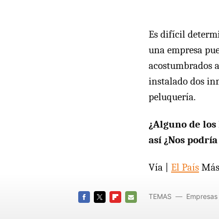
Es difícil dete
una empresa pue
acostumbrados a 
instalado dos inm
peluquería.
¿Alguno de los
así ¿Nos podría
Vía |
El País
Más 
TEMAS
Empresas
FACEBOOK
TWITTER
FLIPBOARD
E-