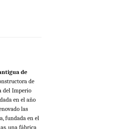
antigua de
constructora de
a del Imperio
dada en el año
renovado las
a, fundada en el
as, una fábrica