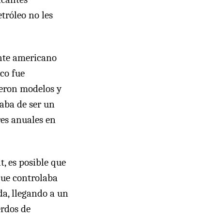
etróleo no les
ante americano
oco fue
ieron modelos y
aba de ser un
res anuales en
t, es posible que
que controlaba
da, llegando a un
rdos de