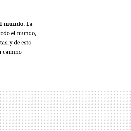
el mundo.
La
todo el mundo,
as, y de esto
un camino