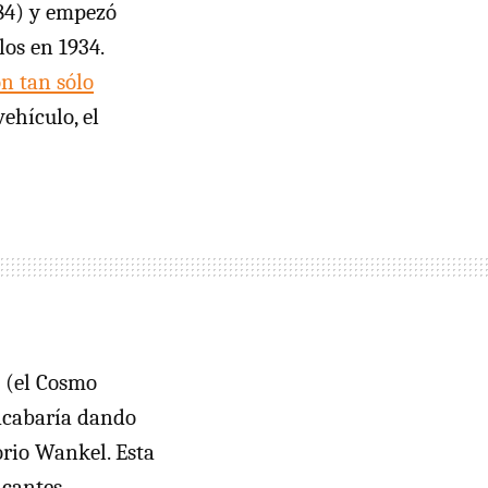
84) y empezó
os en 1934.
n tan sólo
ehículo, el
 (el Cosmo
acabaría dando
orio Wankel. Esta
icantes