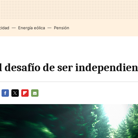
cidad
Energía eólica
Pensión
l desafío de ser independien
FACEBOOK
TWITTER
FLIPBOARD
E-
MAIL