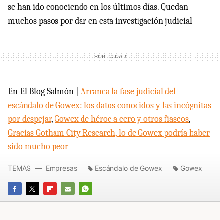
se han ido conociendo en los últimos días. Quedan
muchos pasos por dar en esta investigación judicial.
En El Blog Salmón |
Arranca la fase judicial del
escándalo de Gowex: los datos conocidos y las incógnitas
por despejar
,
Gowex de héroe a cero y otros fiascos
,
Gracias Gotham City Research, lo de Gowex podría haber
sido mucho peor
TEMAS
Empresas
Escándalo de Gowex
Gowex
FACEBOOK
TWITTER
FLIPBOARD
E-
WHATSAPP
MAIL