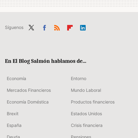
Síguenos
Twit
Fac
RSS
Flip
Link
ter
ebo
boa
edIn
ok
rd
En El Blog Salmón hablamos de...
Economía
Entorno
Mercados Financieros
Mundo Laboral
Economía Doméstica
Productos financieros
Brexit
Estados Unidos
España
Crisis financiera
Deuda
Pensiones