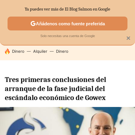
Ya puedes ver más de El Blog Salmon en Google
SECTORES
ECONOMÍA DOMÉSTICA
MERCADOS FINANC
Añádenos como fuente preferida
Solo necesitas una cuenta de Google
×
HOY SE HABLA DE
Dinero
Alquiler
Dinero
Tres primeras conclusiones del
arranque de la fase judicial del
escándalo económico de Gowex