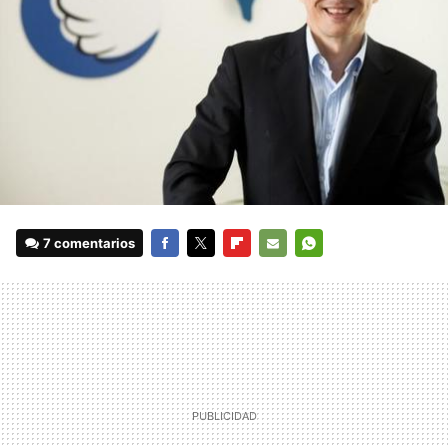
7 comentarios
FACEBOOK
TWITTER
FLIPBOARD
E-
WHATSAPP
MAIL