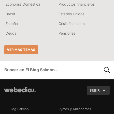
Economía Doméstica
Productos financieros
Brexit
Estados Unidos
España
Crisis financiera
Deuda
Pensiones
VER MÁS TEMAS
BUSC
SUBIR
El Blog Salmón
Pymes y Autónomos