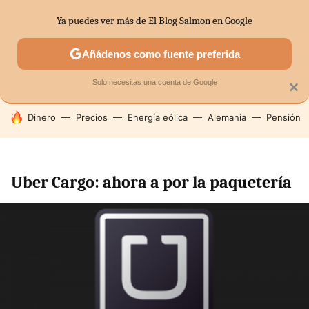
Ya puedes ver más de El Blog Salmon en Google
SECTORES
ECONOMÍA DOMÉSTICA
MERCADOS FINANC
Añádenos como fuente preferida
Solo necesitas una cuenta de Google
×
HOY SE HABLA DE
Dinero
Precios
Energía eólica
Alemania
Pensión
Uber Cargo: ahora a por la paquetería