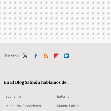
Síguenos
Twit
Fac
RSS
Flip
Link
ter
ebo
boa
edIn
ok
rd
En El Blog Salmón hablamos de...
Economía
Entorno
Mercados Financieros
Mundo Laboral