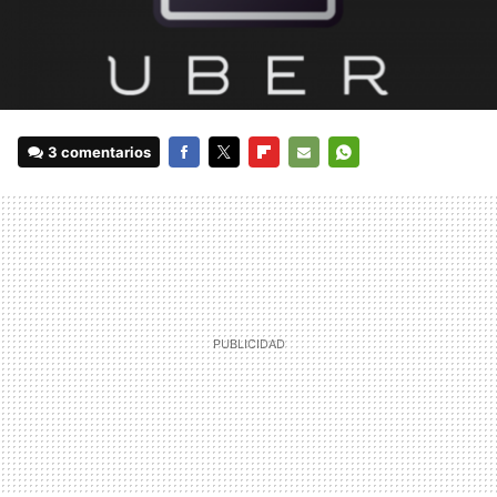
3 comentarios
FACEBOOK
TWITTER
FLIPBOARD
E-
WHATSAPP
MAIL