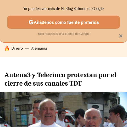
Ya puedes ver más de El Blog Salmon en Google
SECTORES
ECONOMÍA DOMÉSTICA
MERCADOS FINANC
Añádenos como fuente preferida
Solo necesitas una cuenta de Google
×
HOY SE HABLA DE
Dinero
Alemania
Antena3 y Telecinco protestan por el
cierre de sus canales TDT