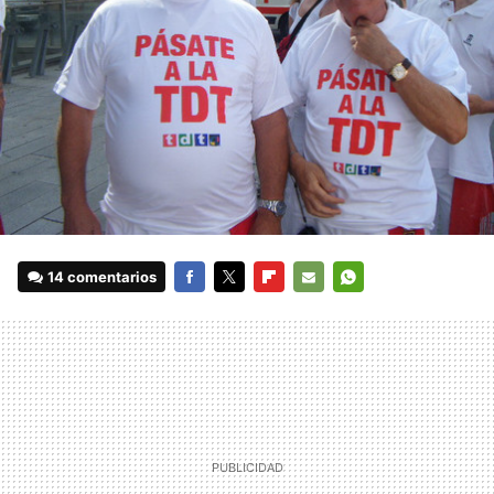
14 comentarios
FACEBOOK
TWITTER
FLIPBOARD
E-
WHATSAPP
MAIL