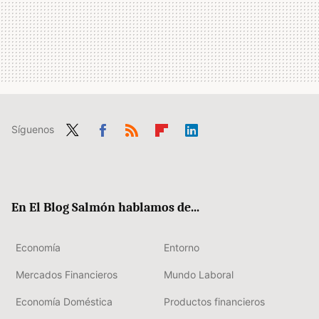
Síguenos
Twit
Fac
RSS
Flip
Link
ter
ebo
boa
edIn
ok
rd
En El Blog Salmón hablamos de...
Economía
Entorno
Mercados Financieros
Mundo Laboral
Economía Doméstica
Productos financieros