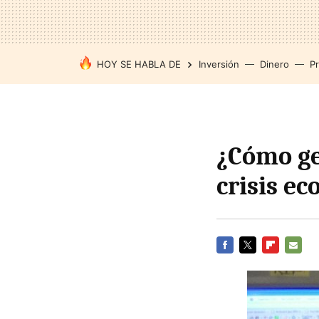
HOY SE HABLA DE
Inversión
Dinero
P
¿Cómo ge
crisis e
FACEBOOK
TWITTER
FLIPBOARD
E-
MAIL