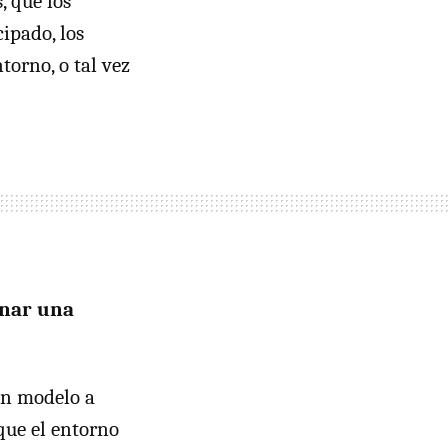
 que los
ipado, los
torno, o tal vez
onar una
 un modelo a
 que el entorno