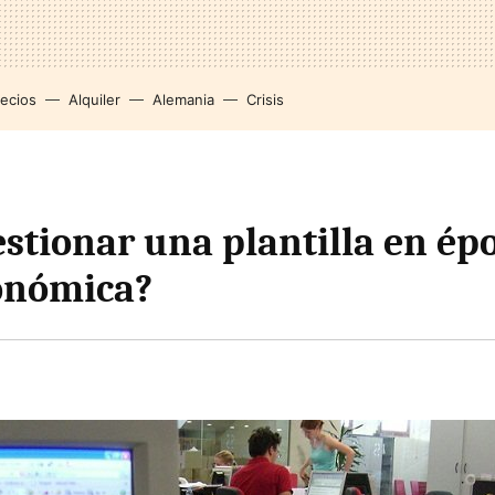
recios
Alquiler
Alemania
Crisis
stionar una plantilla en ép
conómica?