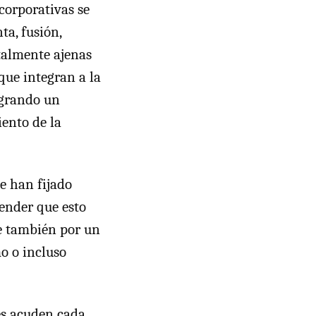
corporativas se
ta, fusión,
otalmente ajenas
que integran a la
ogrando un
iento de la
se han fijado
tender que esto
ue también por un
o o incluso
res acuden cada