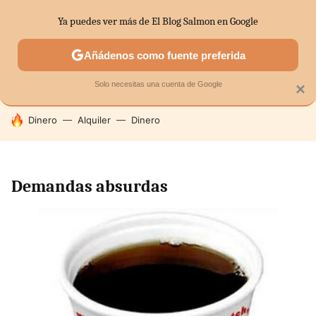
Ya puedes ver más de El Blog Salmon en Google
SECTORES
ECONOMÍA DOMÉSTICA
MERCADOS FINANC
Añádenos como fuente preferida
Solo necesitas una cuenta de Google
×
HOY SE HABLA DE
Dinero
Alquiler
Dinero
Demandas absurdas