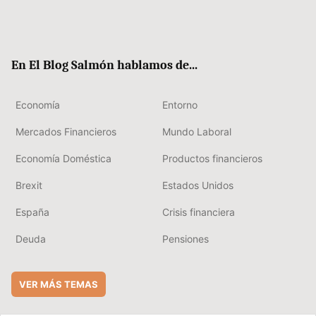
Twit
Fac
RSS
Flip
Link
ter
ebo
boa
edIn
ok
rd
En El Blog Salmón hablamos de...
Economía
Entorno
Mercados Financieros
Mundo Laboral
Economía Doméstica
Productos financieros
Brexit
Estados Unidos
España
Crisis financiera
Deuda
Pensiones
VER MÁS TEMAS