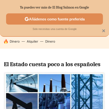
Ya puedes ver más de El Blog Salmon en Google
SECTORES
ECONOMÍA DOMÉSTICA
MERCADOS FINANC
Añádenos como fuente preferida
Solo necesitas una cuenta de Google
×
HOY SE HABLA DE
Dinero
Alquiler
Dinero
El Estado cuesta poco a los españoles