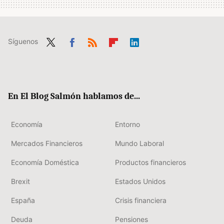
Síguenos
Twit
Fac
RSS
Flip
Link
ter
ebo
boa
edIn
ok
rd
En El Blog Salmón hablamos de...
Economía
Entorno
Mercados Financieros
Mundo Laboral
Economía Doméstica
Productos financieros
Brexit
Estados Unidos
España
Crisis financiera
Deuda
Pensiones