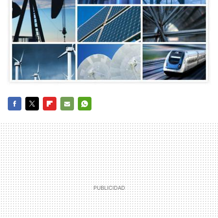
FACEBOOK
TWITTER
FLIPBOARD
E-
WHATSAPP
MAIL