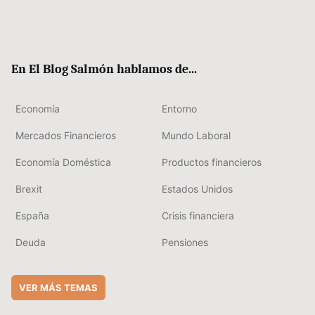
Twit
Fac
RSS
Flip
Link
ter
ebo
boa
edIn
ok
rd
En El Blog Salmón hablamos de...
Economía
Entorno
Mercados Financieros
Mundo Laboral
Economía Doméstica
Productos financieros
Brexit
Estados Unidos
España
Crisis financiera
Deuda
Pensiones
VER MÁS TEMAS