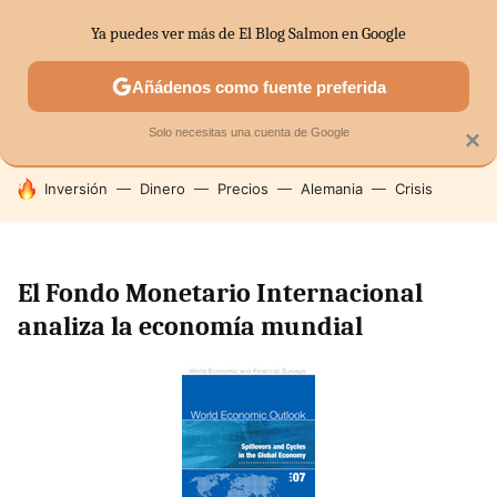
Ya puedes ver más de El Blog Salmon en Google
SECTORES
ECONOMÍA DOMÉSTICA
MERCADOS FINANC
Añádenos como fuente preferida
Solo necesitas una cuenta de Google
×
HOY SE HABLA DE
Inversión
Dinero
Precios
Alemania
Crisis
El Fondo Monetario Internacional
analiza la economía mundial