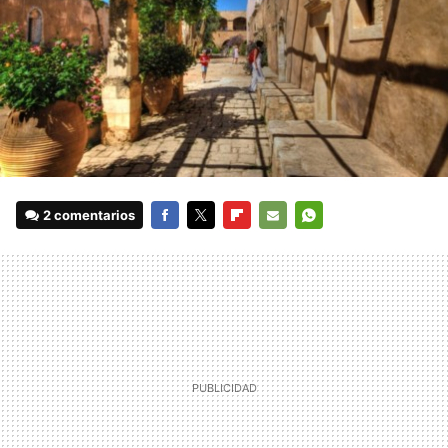
2 comentarios
FACEBOOK
TWITTER
FLIPBOARD
E-
WHATSAPP
MAIL