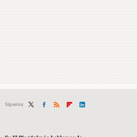
Síguenos
Twit
Fac
RSS
Flip
Link
ter
ebo
boa
edIn
ok
rd