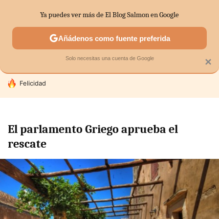
Ya puedes ver más de El Blog Salmon en Google
SECTORES
ECONOMÍA DOMÉSTICA
MERCADOS FINANC
Añádenos como fuente preferida
Solo necesitas una cuenta de Google
×
HOY SE HABLA DE
Felicidad
El parlamento Griego aprueba el
rescate