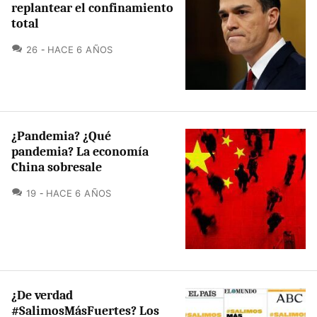
replantear el confinamiento
total
COMENTARIOS
26
HACE 6 AÑOS
¿Pandemia? ¿Qué
pandemia? La economía
China sobresale
COMENTARIOS
19
HACE 6 AÑOS
¿De verdad
#SalimosMásFuertes? Los