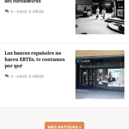
del coronavirus
COMENTARIOS
5
HACE 6 AÑOS
Los bancos españoles no
hacen ERTEs, te contamos
por qué
COMENTARIOS
3
HACE 6 AÑOS
MÁS ANTIGUAS
»