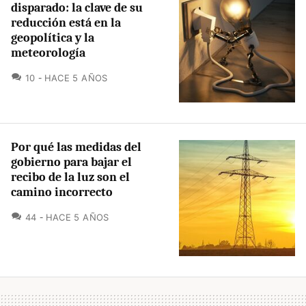
disparado: la clave de su
reducción está en la
geopolítica y la
meteorología
COMENTARIOS
10
HACE 5 AÑOS
Por qué las medidas del
gobierno para bajar el
recibo de la luz son el
camino incorrecto
COMENTARIOS
44
HACE 5 AÑOS