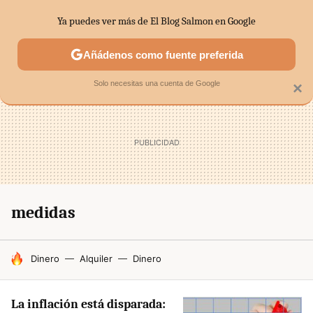
Ya puedes ver más de El Blog Salmon en Google
SECTORES
ECONOMÍA DOMÉSTICA
MERCADOS FINANC
Añádenos como fuente preferida
Solo necesitas una cuenta de Google
×
medidas
HOY SE HABLA DE
Dinero
Alquiler
Dinero
La inflación está disparada: