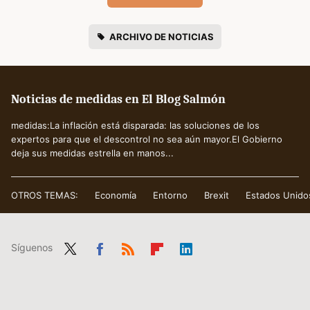
ARCHIVO DE NOTICIAS
Noticias de medidas en El Blog Salmón
medidas:La inflación está disparada: las soluciones de los
expertos para que el descontrol no sea aún mayor.El Gobierno
deja sus medidas estrella en manos...
OTROS TEMAS:
Economía
Entorno
Brexit
Estados Unido
Síguenos
Twit
Fac
RSS
Flip
Link
ter
ebo
boa
edIn