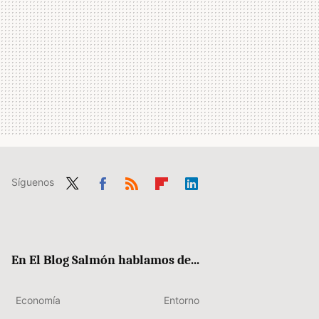
Síguenos
Twit
Fac
RSS
Flip
Link
ter
ebo
boa
edIn
ok
rd
En El Blog Salmón hablamos de...
Economía
Entorno