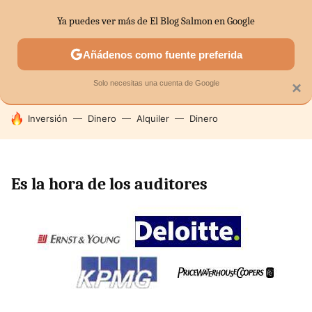
Ya puedes ver más de El Blog Salmon en Google
SECTORES
ECONOMÍA DOMÉSTICA
MERCADOS FINANC
Añádenos como fuente preferida
Solo necesitas una cuenta de Google
×
HOY SE HABLA DE
Inversión
Dinero
Alquiler
Dinero
Es la hora de los auditores